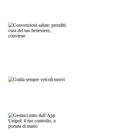
Scegli di assicurare il futuro
della tua famiglia
Leggi Tutto...
28/07/2026
Convenzioni salute: prenditi
cura del tuo benessere, conviene
Leggi Tutto...
21/07/2026
Guida sempre veicoli nuovi
Leggi Tutto...
14/07/2026