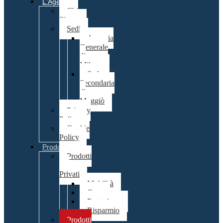
L'Agenzia
Chi
Siamo
Sedi
Agenzia
Generale
di
Milano
Sede
Secondaria
di
Muggiò
Privacy
Policy
Cookie
Policy
Prodotti
Prodotti
per
Privati
Mobilità
Casa
Protezione
Risparmio
Prodotti