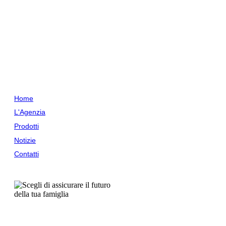
Agenzia Generale di Milano
Via Roncaglia 13
20146 Milano (MI)
tel.:
02 48010348
email:
info@unimilanoassicurazioni.it
pec:
unimilano@legalmail.it
P. IVA: 10073280967
Menu
Home
L'Agenzia
Prodotti
Notizie
Contatti
Ultime Notizie
04/08/2026