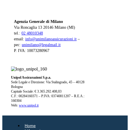
Agenzia Generale di Milano
Via Roncaglia 13 20146 Milano (MI)
tel.:
02 48010348
email:
info@unimilanoassicurazioni.it
–
pec:
unimilano@legalmail.it
P. IVA: 10073280967
Unipol Assicurazioni S.p.a.
Sede Legale e Direzione: Via Stalingrado, 45 – 40128
Bologna
Capitale Sociale: € 3.365.292.408,03
C.F.: 00284160371 – P.IVA: 03740811207 – R.E.A.:
160304
Web:
www.unipol.it
Home