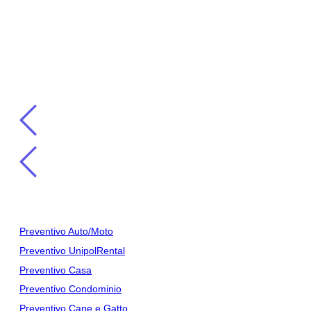
Gestisci tutto dall’App Unipol:
il tuo controllo, a portata di
mano
Leggi Tutto...
Preventivi
Preventivo Auto/Moto
Preventivo UnipolRental
Preventivo Casa
Preventivo Condominio
Preventivo Cane e Gatto