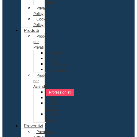
Muggiò
Privacy
Policy
Cookie
Policy
Prodotti
Prodotti
per
Privati
Mobilità
Casa
Protezione
Risparmio
Prodotti
per
Aziende
Professionisti
PMI
Grandi
Aziende
Terzo
Settore
Preventivi
Preventivo